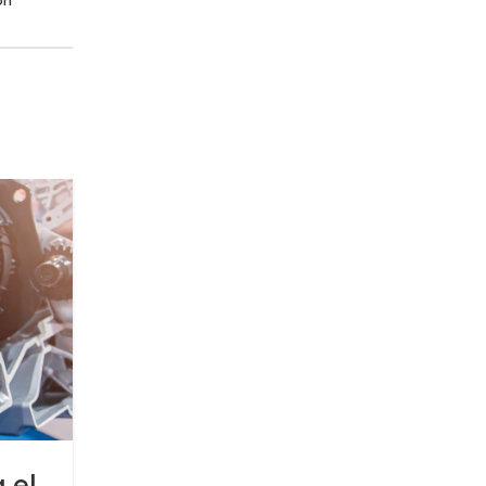
on
15
AGO
ACTROS
 el
Camión Actros: Descubre 