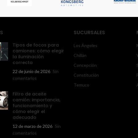
S
SUCURSALES
Tipos de focos para
Los Ángeles
camiones: cómo elegir
Chillán
la iluminación
correcta
Concepción
22 de junio de 2026
Sin
Constitución
comentarios
Temuco
Filtro de aceite
camión: importancia,
funcionamiento y
cómo elegir el
adecuado
12 de marzo de 2026
Sin
comentarios