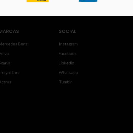
MARCAS
SOCIAL
Mercedes Benz
Instagram
Volvo
Facebook
Scania
Linkedin
Freightliner
Whatsapp
Actros
Tumblr