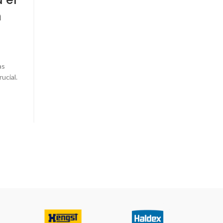
n
Variantes y Especificacio
Posted by
Administrador
El Camión Actros de Mercedes-Benz se ha consolida
uno de los vehículos pesados más emblemáticos en la 
as
ucial.
LEER MÁS