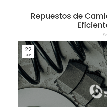
Repuestos de Camio
Eficien
Po
22
SEP