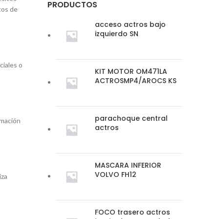
PRODUCTOS
tos de
acceso actros bajo
izquierdo SN
ciales o
KIT MOTOR OM471LA
ACTROSMP4/AROCS KS
parachoque central
rmación
actros
MASCARA INFERIOR
VOLVO FH12
iza
FOCO trasero actros