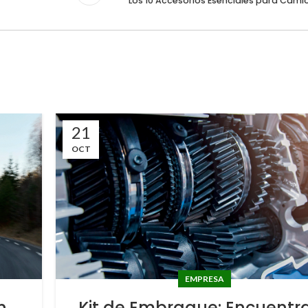
Los 10 Accesorios Esenciales para Cami
21
OCT
EMPRESA
n,
Kit de Embrague: Encuentra