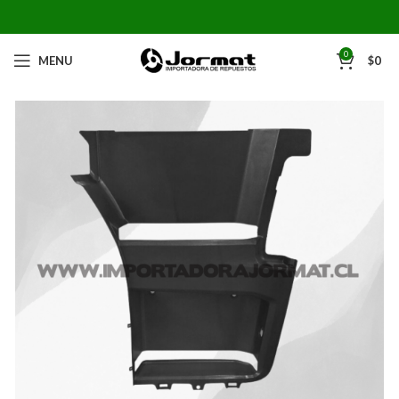
0
MENU
$
0