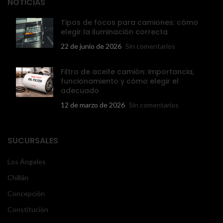
NOTICIAS
Tipos de focos para camiones: cómo
elegir la iluminación correcta
22 de junio de 2026
Sin comentarios
Filtro de aceite camión: importancia,
funcionamiento y cómo elegir el
adecuado
12 de marzo de 2026
Sin comentarios
SUCURSALES
Los Ángeles
Chillán
Concepción
Constitución