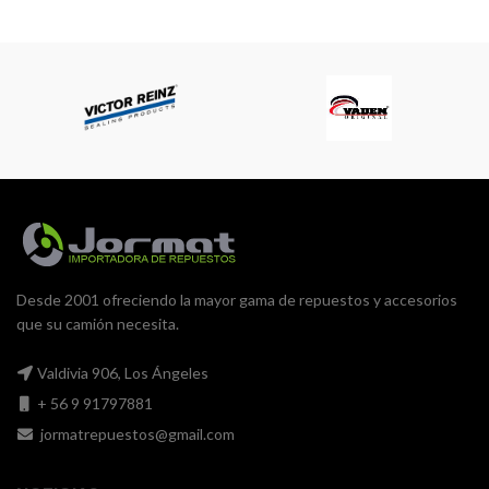
Desde 2001 ofreciendo la mayor gama de repuestos y accesorios
que su camión necesita.
Valdivia 906, Los Ángeles
+ 56 9 91797881
jormatrepuestos@gmail.com