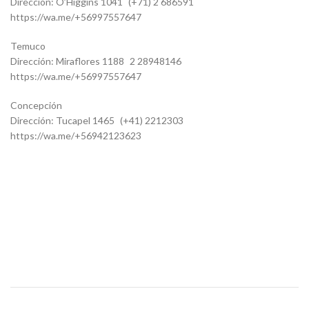
Dirección: O’Higgins 1041 (+71) 2 686591
https://wa.me/+56997557647
Temuco
Dirección: Miraflores 1188 2 28948146
https://wa.me/+56997557647
Concepción
Dirección: Tucapel 1465 (+41) 2212303
https://wa.me/+56942123623
2226528
2559298
26243
S10118.2