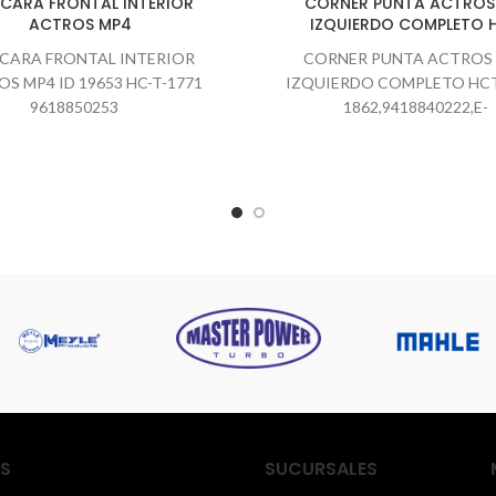
CARA FRONTAL INTERIOR
CORNER PUNTA ACTROS
ACTROS MP4
IZQUIERDO COMPLETO 
CARA FRONTAL INTERIOR
CORNER PUNTA ACTROS
S MP4 ID 19653 HC-T-1771
IZQUIERDO COMPLETO HCT
9618850253
1862,9418840222,E-
015,9418840422,9418841122,
S
SUCURSALES