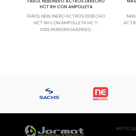
FAROL NEBLINERO ACTROS DERECHO
MAS
HCT RH CON AMPOLLETA
FAROL NEBLINERO ACTROS DERECHO
MAS
HCT RH CON AMPOLLETA HC-T-
ACTRO
1002,9438200156,82402,E-
055RH,201.193,HC-T-1002RH podemos
revisar según la patente o numero de
chassis CONSULTAS WHATSAPP
NOTICIA