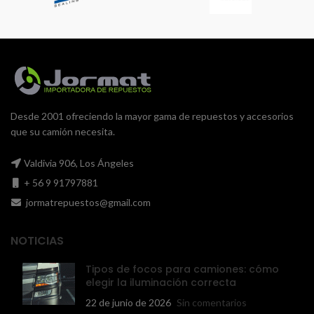
Desde 2001 ofreciendo la mayor gama de repuestos y accesorios
que su camión necesita.
Valdivia 906, Los Ángeles
+ 56 9 91797881
jormatrepuestos@gmail.com
NOTICIAS
Tipos de focos para camiones: cómo
elegir la iluminación correcta
22 de junio de 2026
Sin comentarios