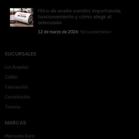
Filtro de aceite camión: importancia,
funcionamiento y cómo elegir el
adecuado
12 de marzo de 2026
Sin comentarios
SUCURSALES
Los Ángeles
Chillán
Concepción
Constitución
Temuco
MARCAS
Mercedes Benz