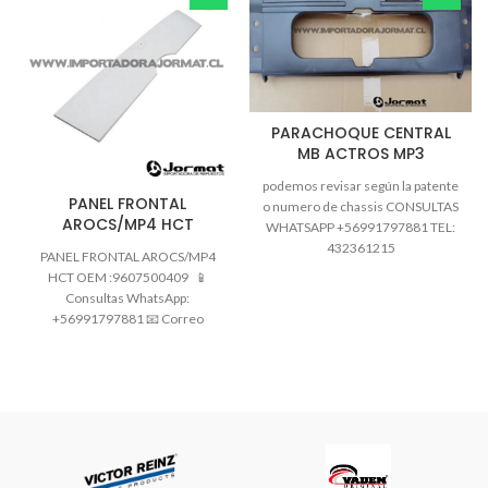
PARACHOQUE CENTRAL
MB ACTROS MP3
podemos revisar según la patente
PANEL FRONTAL
o numero de chassis CONSULTAS
AROCS/MP4 HCT
WHATSAPP +56991797881 TEL:
432361215
PANEL FRONTAL AROCS/MP4
jormatrepuestos@gmail.com
HCT OEM :9607500409 📱
Información de despachos ( Solo
Consultas WhatsApp:
+56991797881 📧 Correo
electrónico:
jormatrepuestos@gmail.com 🚛
Podemos revisar según patente