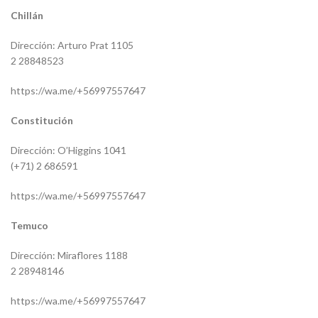
Chillán
Dirección: Arturo Prat 1105
2 28848523
https://wa.me/+56997557647
Constitución
Dirección: O’Higgins 1041
(+71) 2 686591
https://wa.me/+56997557647
Temuco
Dirección: Miraflores 1188
2 28948146
https://wa.me/+56997557647