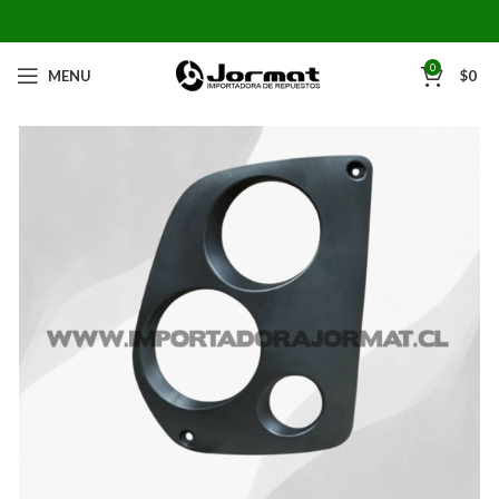
0
MENU
$
0