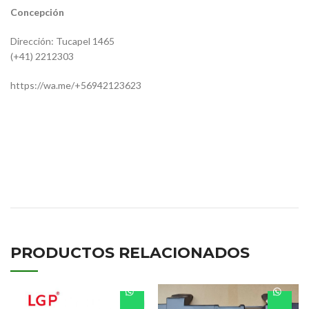
Concepción
Dirección: Tucapel 1465
(+41) 2212303
https://wa.me/+56942123623
22788
9438851274
BL-M30191.1
PRODUCTOS RELACIONADOS