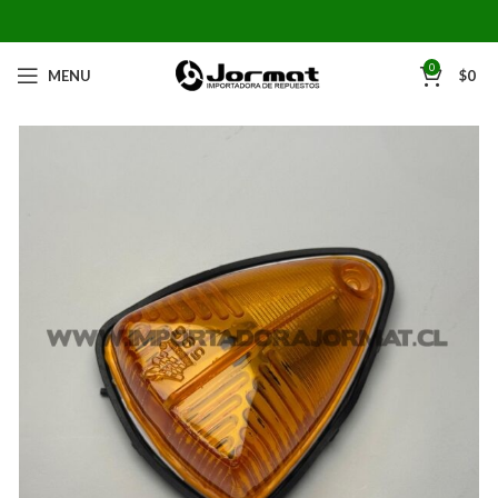
0
MENU
$
0