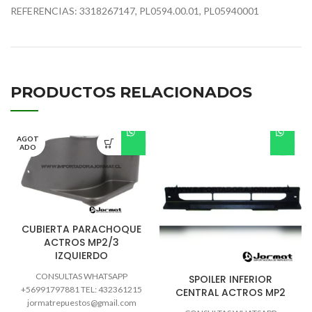
REFERENCIAS:
3318267147,
PL0594.00.01,
PL05940001
PRODUCTOS RELACIONADOS
AGOT
ADO
CUBIERTA PARACHOQUE
ACTROS MP2/3
IZQUIERDO
CONSULTAS WHATSAPP
SPOILER INFERIOR
+56991797881 TEL: 432361215
CENTRAL ACTROS MP2
jormatrepuestos@gmail.com