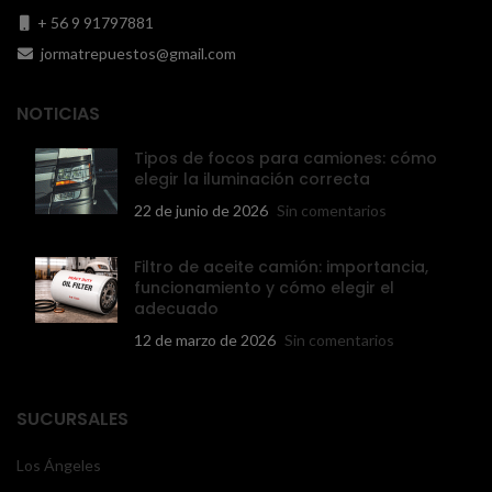
+ 56 9 91797881
jormatrepuestos@gmail.com
NOTICIAS
Tipos de focos para camiones: cómo
elegir la iluminación correcta
22 de junio de 2026
Sin comentarios
Filtro de aceite camión: importancia,
funcionamiento y cómo elegir el
adecuado
12 de marzo de 2026
Sin comentarios
SUCURSALES
Los Ángeles