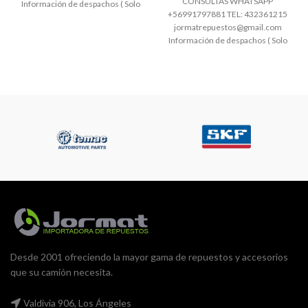
CONSULTAS WHATSAPP
Información de despachos ( Solo
+56991797881 TEL: 432361215
despachos nacionales CHILE)
jormatrepuestos@gmail.com
Hacemos envíos de encomienda
Información de despachos ( Solo
de Lunes
despachos nacionales CHILE)
Hacemos envíos de encomienda
de Lunes
Desde 2001 ofreciendo la mayor gama de repuestos y accesorios
que su camión necesita.
Valdivia 906, Los Ángeles