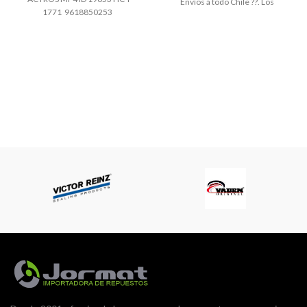
Envíos a todo Chile ??. Los
1771 9618850253
despachos se realizan por la vía
que le acomode al cliente:
Chilexpress ,Chevalier , Starken ,
Pullman , Fedex , cruz del sur, el
arriero , Varmontt, PDQ, Cargos
Memphis, Ecoex. Todos los
envíos son “por pagar” , es decir ,
paga el cliente.