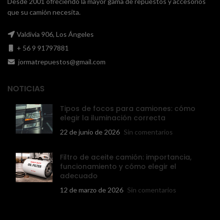
Desde 2001 ofreciendo la mayor gama de repuestos y accesorios
que su camión necesita.
Valdivia 906, Los Ángeles
+ 56 9 91797881
jormatrepuestos@gmail.com
NOTICIAS
Tipos de focos para camiones: cómo
elegir la iluminación correcta
22 de junio de 2026
Sin comentarios
Filtro de aceite camión: importancia,
funcionamiento y cómo elegir el
adecuado
12 de marzo de 2026
Sin comentarios