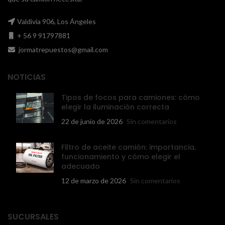
Valdivia 906, Los Ángeles
+ 56 9 91797881
jormatrepuestos@gmail.com
NOTICIAS
Tipos de focos para camiones: cómo
elegir la iluminación correcta
22 de junio de 2026
Sin comentarios
Filtro de aceite camión: importancia,
funcionamiento y cómo elegir el
adecuado
12 de marzo de 2026
Sin comentarios
SUCURSALES