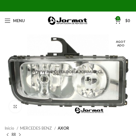
0
MENU
$
0
AGOT
ADO
Click to enlarge
Inicio
MERCEDES BENZ
AXOR