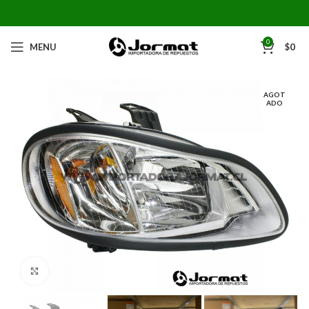
0
MENU
$
0
AGOT
ADO
Click to enlarge