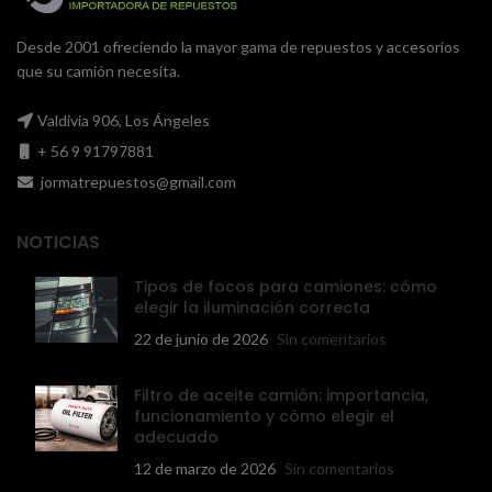
Desde 2001 ofreciendo la mayor gama de repuestos y accesorios
que su camión necesita.
Valdivia 906, Los Ángeles
+ 56 9 91797881
jormatrepuestos@gmail.com
NOTICIAS
Tipos de focos para camiones: cómo
elegir la iluminación correcta
22 de junio de 2026
Sin comentarios
Filtro de aceite camión: importancia,
funcionamiento y cómo elegir el
adecuado
12 de marzo de 2026
Sin comentarios