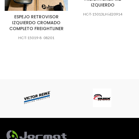
IZQUIERDO
HC-T-15013LH id20914
ESPEJO RETROVISOR
IZQUIERDO CROMADO
COMPLETO FREIGHTLINER
HC-T-15019-8 08201