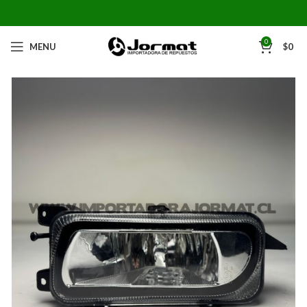
0
MENU
$
0