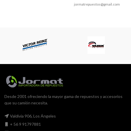
jormatrepuestos@gmail.com
Horario atención: Lunes a
viernes: 09:00 a 13:00 – 15:00 a
18:00 hrs Sábados: 09:00
Desde 2001 ofreciendo la mayor gama de repuestos y accesorios
que su camión necesita.
Valdivia 906, Los Ángeles
+ 56 9 91797881