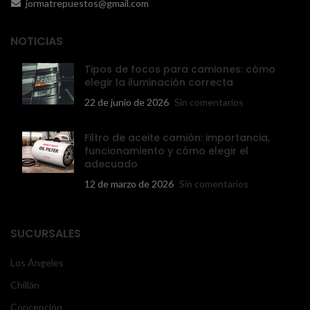
jormatrepuestos@gmail.com
NOTICIAS
Tipos de focos para camiones: cómo
elegir la iluminación correcta
22 de junio de 2026
Sin comentarios
Filtro de aceite camión: importancia,
funcionamiento y cómo elegir el
adecuado
12 de marzo de 2026
Sin comentarios
SUCURSALES
Los Ángeles
Chillán
Concepción