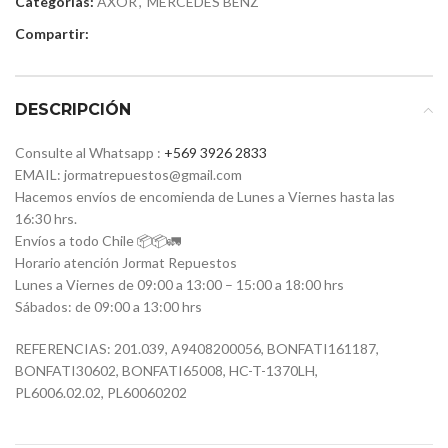
Categorías:
AXOR
,
MERCEDES BENZ
Compartir:
DESCRIPCIÓN
Consulte al Whatsapp :
+569 3926 2833
EMAIL: jormatrepuestos@gmail.com
Hacemos envíos de encomienda de Lunes a Viernes hasta las
16:30 hrs.
Envíos a todo Chile 📦📦🚛
Horario atención Jormat Repuestos
Lunes a Viernes de 09:00 a 13:00 – 15:00 a 18:00 hrs
Sábados: de 09:00 a 13:00 hrs
REFERENCIAS:
201.039,
A9408200056,
BONFATI161187,
BONFATI30602,
BONFATI65008,
HC-T-1370LH,
PL6006.02.02,
PL60060202