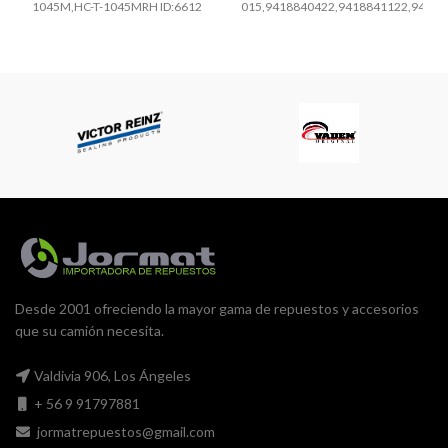
1045M,HC-T-1045MRH ID:6612
015,9418840422,9418841122,94188
Desde 2001 ofreciendo la mayor gama de repuestos y accesorios
que su camión necesita.
Valdivia 906, Los Ángeles
+ 56 9 91797881
jormatrepuestos@gmail.com