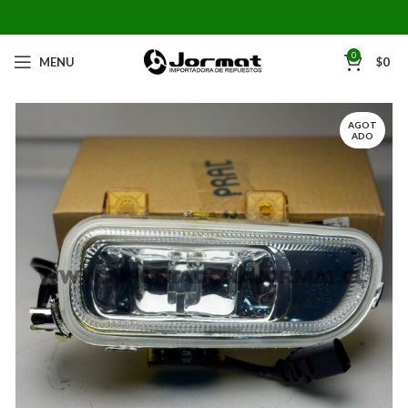
0
MENU
$
0
AGOT
ADO