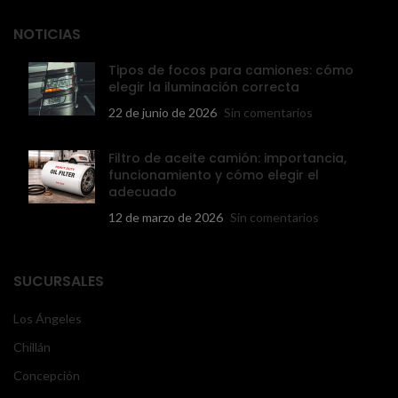
NOTICIAS
Tipos de focos para camiones: cómo
elegir la iluminación correcta
22 de junio de 2026
Sin comentarios
Filtro de aceite camión: importancia,
funcionamiento y cómo elegir el
adecuado
12 de marzo de 2026
Sin comentarios
SUCURSALES
Los Ángeles
Chillán
Concepción