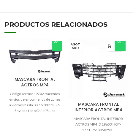
PRODUCTOS RELACIONADOS
AGOT
ADO
MASCARA FRONTAL
ACTROS MP4
Código Jormat 19702 Hacemos
envíos de encomienda de Lunes
MASCARA FRONTAL
a viernes hasta las 16:00 hrs . ???
INTERIOR ACTROS MP4
Envíos a todo Chile ??. Los
despachos se realizan por la vía
MASCARA FRONTAL INTERIOR
que le acomode al cliente:
ACTROS MP4 ID 19653 HC-T-
Chilexpress ,Chevalier , Starken ,
1771 9618850253