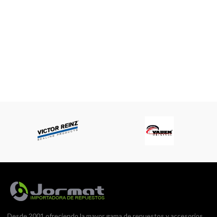
Pullman , Fedex , cruz del sur, el
arriero , Varmontt, PDQ, Cargos
Memphis, Ecoex. Todos los
envíos son “por pagar” , es decir ,
paga el cliente.
Desde 2001 ofreciendo la mayor gama de repuestos y accesorios