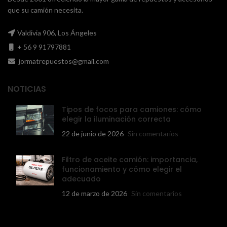
que su camión necesita.
Valdivia 906, Los Ángeles
+ 56 9 91797881
jormatrepuestos@gmail.com
NOTICIAS
Tipos de focos para camiones: cómo
elegir la iluminación correcta
22 de junio de 2026
Sin comentarios
Filtro de aceite camión: importancia,
funcionamiento y cómo elegir el
adecuado
12 de marzo de 2026
Sin comentarios