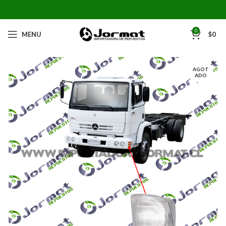
0
MENU
$
0
AGOT
ADO