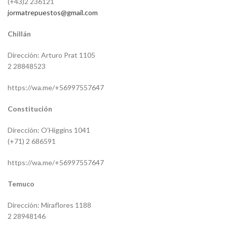
(+43)2 236121
jormatrepuestos@gmail.com
Chillán
Dirección: Arturo Prat 1105
2 28848523
https://wa.me/+56997557647
Constitución
Dirección: O’Higgins 1041
(+71) 2 686591
https://wa.me/+56997557647
Temuco
Dirección: Miraflores 1188
2 28948146