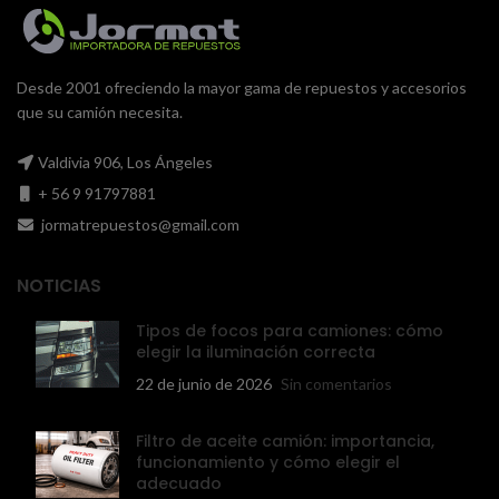
Desde 2001 ofreciendo la mayor gama de repuestos y accesorios
que su camión necesita.
Valdivia 906, Los Ángeles
+ 56 9 91797881
jormatrepuestos@gmail.com
NOTICIAS
Tipos de focos para camiones: cómo
elegir la iluminación correcta
22 de junio de 2026
Sin comentarios
Filtro de aceite camión: importancia,
funcionamiento y cómo elegir el
adecuado