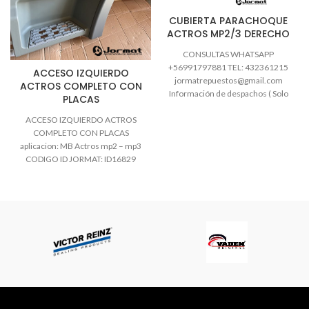
CUBIERTA PARACHOQUE
ACTROS MP2/3 DERECHO
CONSULTAS WHATSAPP
+56991797881 TEL: 432361215
ACCESO IZQUIERDO
jormatrepuestos@gmail.com
ACTROS COMPLETO CON
Información de despachos ( Solo
PLACAS
despachos nacionales CHILE)
ACCESO IZQUIERDO ACTROS
Hacemos envíos de encomienda
COMPLETO CON PLACAS
de Lunes
aplicacion: MB Actros mp2 – mp3
CODIGO ID JORMAT: ID16829