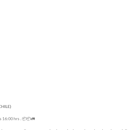
CHILE)
 16:00 hrs . 📦📦🚛