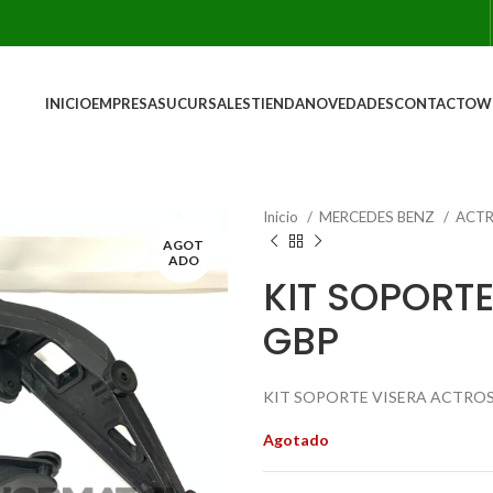
INICIO
EMPRESA
SUCURSALES
TIENDA
NOVEDADES
CONTACTO
W
Inicio
MERCEDES BENZ
ACT
AGOT
ADO
KIT SOPORT
GBP
KIT SOPORTE VISERA ACTROS
Agotado