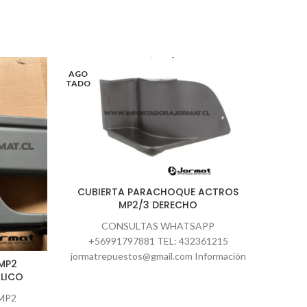
AGO
TADO
CUBIERTA PARACHOQUE ACTROS
MP2/3 DERECHO
CONSULTAS WHATSAPP
+56991797881 TEL: 432361215
jormatrepuestos@gmail.com Información
MP2
F
de despachos ( Solo despachos
LICO
nacionales CHILE) Hacemos envíos de
MP2
encomienda de Lunes