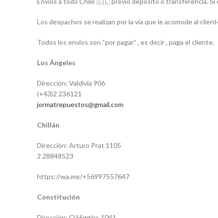
Envíos a todo Chile 🇨🇱 previo deposito o transferencia. Si 
Los despachos se realizan por la vía que le acomode al client
Todos los envíos son “por pagar” , es decir , paga el cliente.
Los Ángeles
Dirección: Valdivia 906
(+43)2 236121
jormatrepuestos@gmail.com
Chillán
Dirección: Arturo Prat 1105
2 28848523
https://wa.me/+56997557647
Constitución
Dirección: O’Higgins 1041