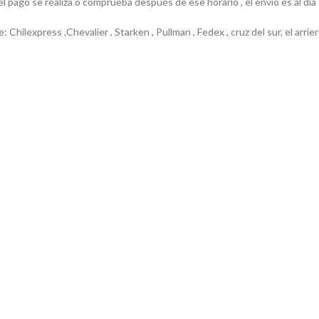
el pago se realiza o comprueba después de ese horario , el envío es al día
e: Chilexpress ,Chevalier , Starken , Pullman , Fedex , cruz del sur, el ar