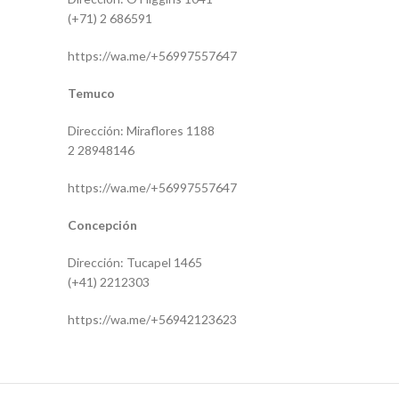
(+71) 2 686591
https://wa.me/+56997557647
Temuco
Dirección: Miraflores 1188
2 28948146
https://wa.me/+56997557647
Concepción
Dirección: Tucapel 1465
(+41) 2212303
https://wa.me/+56942123623