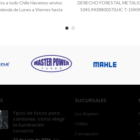
os a todo Chile Hacemos envíos
DERECHO FORESTAL METALIC
ienda de Lunes a Viernes hasta
1045,9438800370,HC-T-1045
as 16:30 horas. ??? Envíos
1045MRH ID:6612
S
SUCURSALES
Tipos de focos para
Los Ángeles
camiones: cómo elegir
Chillán
la iluminación
correcta
Concepción
22 de junio de 2026
Sin