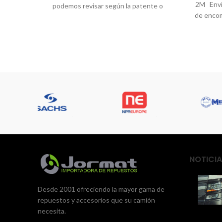
2M Enví
podemos revisar según la patente o
de encom
numero de chassis CONSULTAS
l
WHATSAPP +56991797881 TEL:
432361215 jormatrepuestos@gmail.com
NOTICIA
Desde 2001 ofreciendo la mayor gama de
repuestos y accesorios que su camión
necesita.