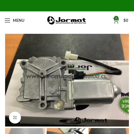
0
MENU
$
0
Click to enlarge