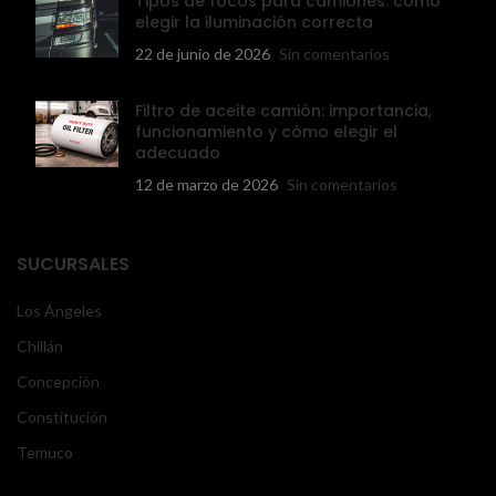
Tipos de focos para camiones: cómo
elegir la iluminación correcta
22 de junio de 2026
Sin comentarios
Filtro de aceite camión: importancia,
funcionamiento y cómo elegir el
adecuado
12 de marzo de 2026
Sin comentarios
SUCURSALES
Los Ángeles
Chillán
Concepción
Constitución
Temuco