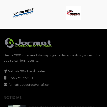
Desde 2001 ofreciendo la mayor gama de repuestos y accesorios
que su camión necesita.
Valdivia 906, Los Ángeles
+ 56 9 91797881
jormatrepuestos@gmail.com
NOTICIAS