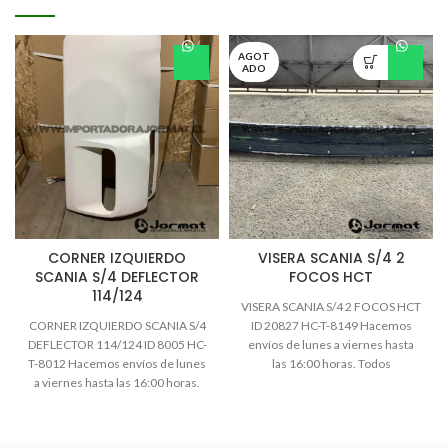
AGOT
ADO
CORNER IZQUIERDO
VISERA SCANIA S/4 2
SCANIA S/4 DEFLECTOR
FOCOS HCT
114/124
VISERA SCANIA S/4 2 FOCOS HCT
CORNER IZQUIERDO SCANIA S/4
ID 20827 HC-T-8149 Hacemos
DEFLECTOR 114/124 ID 8005 HC-
envíos de lunes a viernes hasta
T-8012 Hacemos envíos de lunes
las 16:00 horas. Todos
a viernes hasta las 16:00 horas.
Todos