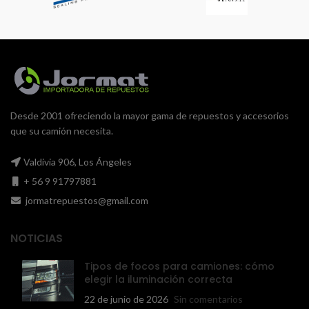
Desde 2001 ofreciendo la mayor gama de repuestos y accesorios
que su camión necesita.
Valdivia 906, Los Ángeles
+ 56 9 91797881
jormatrepuestos@gmail.com
NOTICIAS
Tipos de focos para camiones: cómo
elegir la iluminación correcta
22 de junio de 2026
Sin comentarios