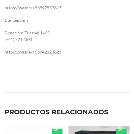
https://wa.me/+56997557647
Concepción
Dirección: Tucapel 1465
(+41) 2212303
https://wa.me/+56942123623
9438200756
/ HC-T-1460LH
PRODUCTOS RELACIONADOS