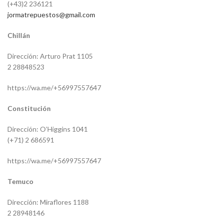
(+43)2 236121
jormatrepuestos@gmail.com
Chillán
Dirección: Arturo Prat 1105
2 28848523
https://wa.me/+56997557647
Constitución
Dirección: O’Higgins 1041
(+71) 2 686591
https://wa.me/+56997557647
Temuco
Dirección: Miraflores 1188
2 28948146