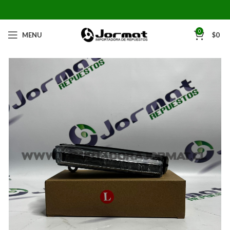
0
MENU
$
0