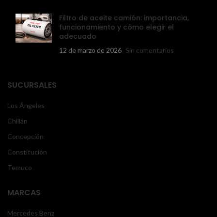
Filtro de aceite camión: importancia,
funcionamiento y cómo elegir el
adecuado
12 de marzo de 2026
Sin comentarios
SUCURSALES
Los Ángeles
Chillán
Concepción
Constitución
Temuco
MARCAS
Mercedes Benz