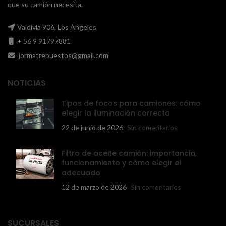
que su camión necesita.
Valdivia 906, Los Ángeles
+ 56 9 91797881
jormatrepuestos@gmail.com
NOTICIAS
Tipos de focos para camiones: cómo
elegir la iluminación correcta
22 de junio de 2026
Sin comentarios
Filtro de aceite camión: importancia,
funcionamiento y cómo elegir el
adecuado
12 de marzo de 2026
Sin comentarios
SUCURSALES