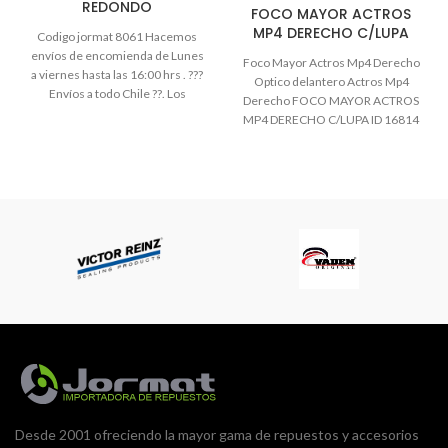
REDONDO
FOCO MAYOR ACTROS
MP4 DERECHO C/LUPA
Codigo jormat 8061 Hacemos
envíos de encomienda de Lunes
Foco Mayor Actros Mp4 Derecho
a viernes hasta las 16:00 hrs . ???
Optico delantero Actros Mp4
Envíos a todo Chile ??. Los
Derecho FOCO MAYOR ACTROS
despachos se realizan por la vía
MP4 DERECHO C/LUPA ID 16814
que le acomode al cliente:
Chilexpress ,Chevalier , Starken ,
Pullman , Fedex , cruz del sur, el
arriero , Varmontt, PDQ, Cargos
Memphis, Ecoex. Todos los
envíos son “por pagar” , es decir ,
paga el cliente.
Desde 2001 ofreciendo la mayor gama de repuestos y accesorios