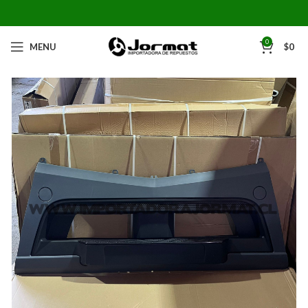
0
MENU
$
0