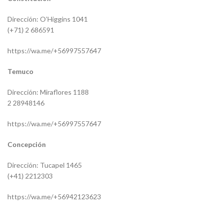
Dirección: O’Higgins 1041
(+71) 2 686591
https://wa.me/+56997557647
Temuco
Dirección: Miraflores 1188
2 28948146
https://wa.me/+56997557647
Concepción
Dirección: Tucapel 1465
(+41) 2212303
https://wa.me/+56942123623