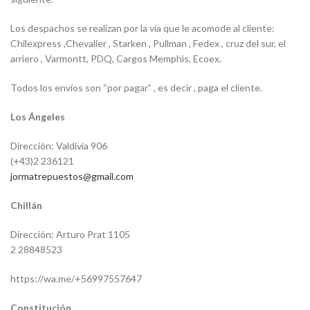
Los despachos se realizan por la vía que le acomode al cliente:
Chilexpress ,Chevalier , Starken , Pullman , Fedex , cruz del sur, el
arriero , Varmontt, PDQ, Cargos Memphis, Ecoex.
Todos los envíos son “por pagar” , es decir , paga el cliente.
Los Ángeles
Dirección: Valdivia 906
(+43)2 236121
jormatrepuestos@gmail.com
Chillán
Dirección: Arturo Prat 1105
2 28848523
https://wa.me/+56997557647
Constitución