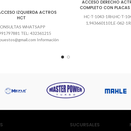
ACCESO DERECHO ACT
COMPLETO CON PLACAS
ACCESO IZQUIERDA ACTROS
HC-T-1043-1RH,HC-T-10
HCT
1,9436601101,E-062-1
ONSULTAS WHATSAPP
991797881 TEL: 432361215
puestos@gmail.com Información
despachos ( Solo despachos
ales CHILE) Hacemos envíos de
encomienda de Lunes
S
SUCURSALES