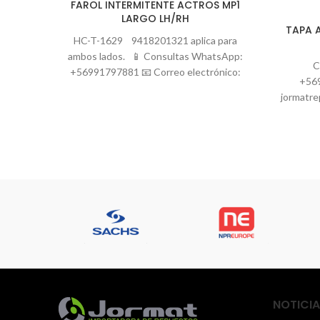
FAROL INTERMITENTE ACTROS MP1
LARGO LH/RH
TAPA 
HC-T-1629 9418201321 aplica para
ambos lados. 📱 Consultas WhatsApp:
C
+56991797881 📧 Correo electrónico:
+56
jormatrepuestos@gmail.com 🚛 Podemos
jormatre
revisar según
de 
nacion
NOTICIA