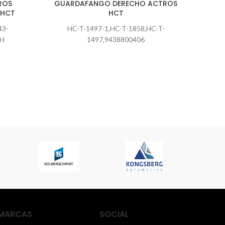
ROS
GUARDAFANGO DERECHO ACTROS
PORT
 HCT
HCT
43-
HC-T-1497-1,HC-T-1858,HC-T-
co
RH
1497,9438800406
95852
+5
jor
atenci
MARCAS
SOCIAL