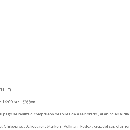
CHILE)
 16:00 hrs . 📦📦🚛
el pago se realiza o comprueba después de ese horario , el envío es al día
e: Chilexpress ,Chevalier , Starken , Pullman , Fedex , cruz del sur, el ar