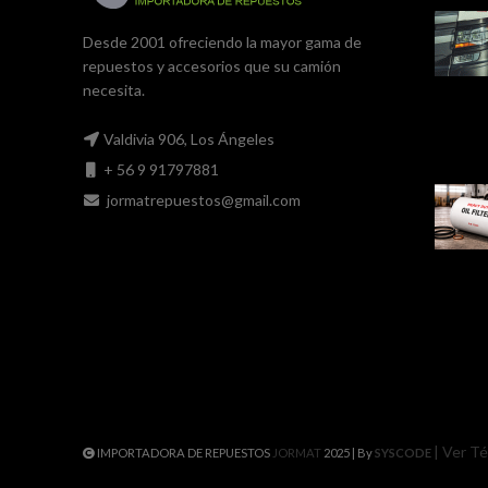
Desde 2001 ofreciendo la mayor gama de
repuestos y accesorios que su camión
necesita.
Valdivia 906, Los Ángeles
+ 56 9 91797881
jormatrepuestos@gmail.com
| Ver T
IMPORTADORA DE REPUESTOS
JORMAT
2025 | By
SYSCODE