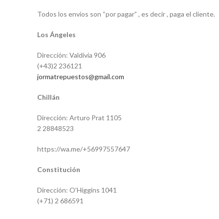
Todos los envíos son “por pagar” , es decir , paga el cliente.
Los Ángeles
Dirección: Valdivia 906
(+43)2 236121
jormatrepuestos@gmail.com
Chillán
Dirección: Arturo Prat 1105
2 28848523
https://wa.me/+56997557647
Constitución
Dirección: O’Higgins 1041
(+71) 2 686591