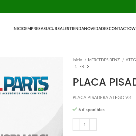
INICIO
EMPRESA
SUCURSALES
TIENDA
NOVEDADES
CONTACTO
W
Inicio
MERCEDES BENZ
ATE
PLACA PISA
PLACA PISADERA ATEGO V3
6 disponibles