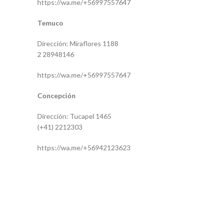
https://wa.me/+56997557647
Temuco
Dirección: Miraflores 1188
2 28948146
https://wa.me/+56997557647
Concepción
Dirección: Tucapel 1465
(+41) 2212303
https://wa.me/+56942123623
17975
9586660828
BL-M30121.11