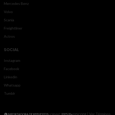
Mercedes Benz
Volvo
Scania
Freightliner
Actros
SOCIAL
Instagram
Facebook
Linkedin
Whatsapp
Tumblr
| Ver Términos
IMPORTADORA DE REPUESTOS
JORMAT
2025 | By
SYSCODE