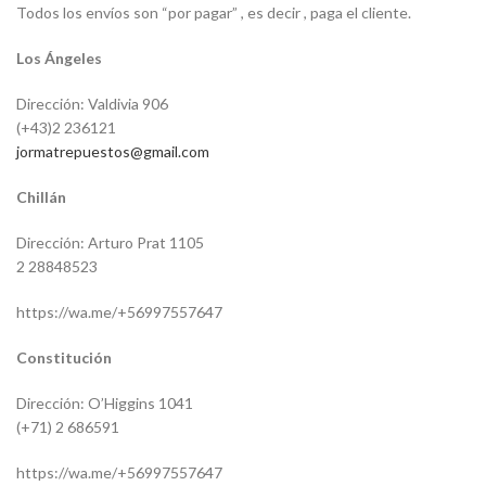
Todos los envíos son “por pagar” , es decir , paga el cliente.
Los Ángeles
Dirección: Valdivia 906
(+43)2 236121
jormatrepuestos@gmail.com
Chillán
Dirección: Arturo Prat 1105
2 28848523
https://wa.me/+56997557647
Constitución
Dirección: O’Higgins 1041
(+71) 2 686591
https://wa.me/+56997557647