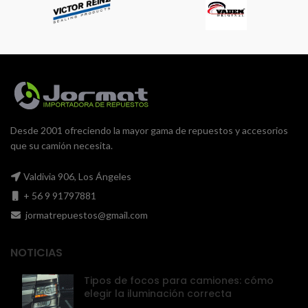
Desde 2001 ofreciendo la mayor gama de repuestos y accesorios
que su camión necesita.
Valdivia 906, Los Ángeles
+ 56 9 91797881
jormatrepuestos@gmail.com
NOTICIAS
Tipos de focos para camiones: cómo
elegir la iluminación correcta