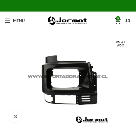
0
MENU
$
0
AGOT
ADO
Click to enlarge