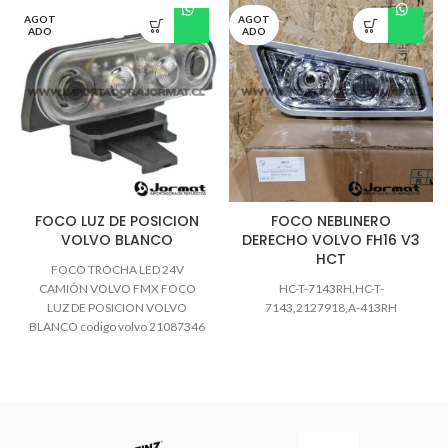
AGOT
AGOT
ADO
ADO
FOCO LUZ DE POSICION
FOCO NEBLINERO
VOLVO BLANCO
DERECHO VOLVO FH16 V3
HCT
FOCO TROCHA LED 24V
CAMIÓN VOLVO FMX FOCO
HC-T-7143RH,HC-T-
LUZ DE POSICION VOLVO
7143,2127918,A-413RH
BLANCO codigo volvo 21087346
CONSULTAS WHATSAPP
+56991797881 TEL: