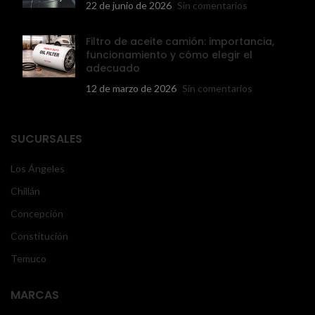
22 de junio de 2026
Sin comentarios
Filtro de aceite camión: importancia,
funcionamiento y cómo elegir el
adecuado
12 de marzo de 2026
Sin comentarios
SUCURSALES
Los Ángeles
Chillán
Concepción
Constitución
Temuco
MARCAS