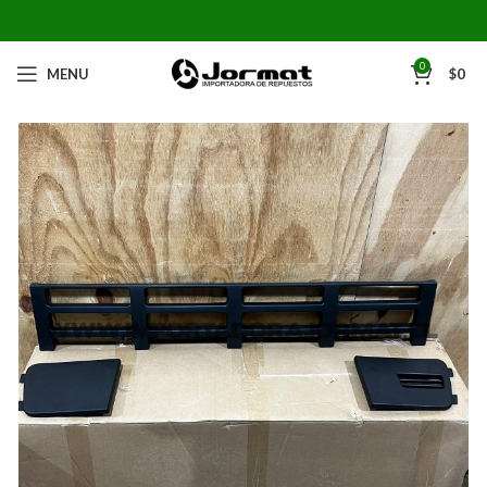
0
MENU
$
0