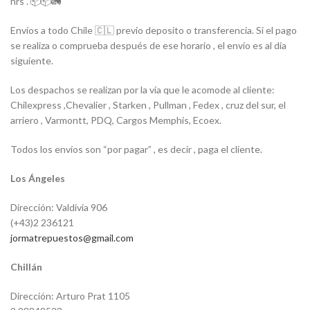
hrs . 📦📦🚛
Envíos a todo Chile 🇨🇱 previo deposito o transferencia. Si el pago
se realiza o comprueba después de ese horario , el envío es al día
siguiente.
Los despachos se realizan por la vía que le acomode al cliente:
Chilexpress ,Chevalier , Starken , Pullman , Fedex , cruz del sur, el
arriero , Varmontt, PDQ, Cargos Memphis, Ecoex.
Todos los envíos son “por pagar” , es decir , paga el cliente.
Los Ángeles
Dirección: Valdivia 906
(+43)2 236121
jormatrepuestos@gmail.com
Chillán
Dirección: Arturo Prat 1105