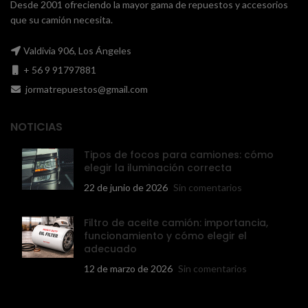
Desde 2001 ofreciendo la mayor gama de repuestos y accesorios
que su camión necesita.
Valdivia 906, Los Ángeles
+ 56 9 91797881
jormatrepuestos@gmail.com
NOTICIAS
Tipos de focos para camiones: cómo
elegir la iluminación correcta
22 de junio de 2026
Sin comentarios
Filtro de aceite camión: importancia,
funcionamiento y cómo elegir el
adecuado
12 de marzo de 2026
Sin comentarios