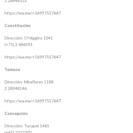
2 28848523
https://wa.me/+56997557647
Constitución
Dirección: O’Higgins 1041
(+71) 2 686591
https://wa.me/+56997557647
Temuco
Dirección: Miraflores 1188
2 28948146
https://wa.me/+56997557647
Concepción
Dirección: Tucapel 1465
(+41) 2212303