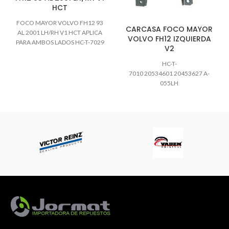
HCT
FOCO MAYOR VOLVO FH12 93
CARCASA FOCO MAYOR
AL 2001 LH/RH V1 HCT APLICA
VOLVO FH12 IZQUIERDA
PARA AMBOS LADOS HC-T-7029
V2
HC-T-
7010 20534601 20453627 A-
055LH