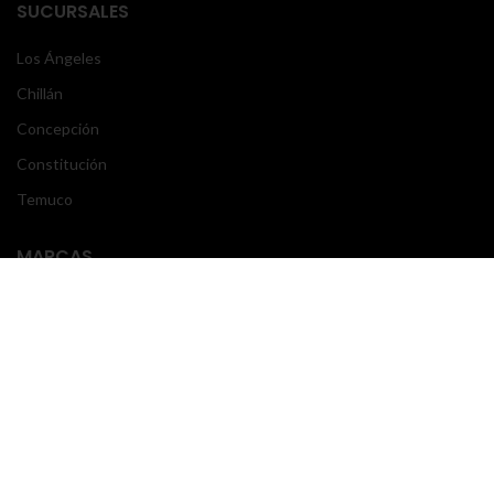
SUCURSALES
Los Ángeles
Chillán
Concepción
Constitución
Temuco
MARCAS
Mercedes Benz
Volvo
Scania
Freightliner
Actros