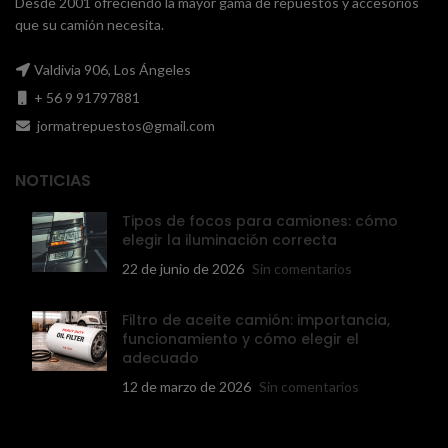
Desde 2001 ofreciendo la mayor gama de repuestos y accesorios
que su camión necesita.
Valdivia 906, Los Ángeles
+ 56 9 91797881
jormatrepuestos@gmail.com
NOTICIAS
Tipos de focos para camiones: cómo
elegir la iluminación correcta
22 de junio de 2026
Sin comentarios
Filtro de aceite camión: importancia,
funcionamiento y cómo elegir el
adecuado
12 de marzo de 2026
Sin comentarios