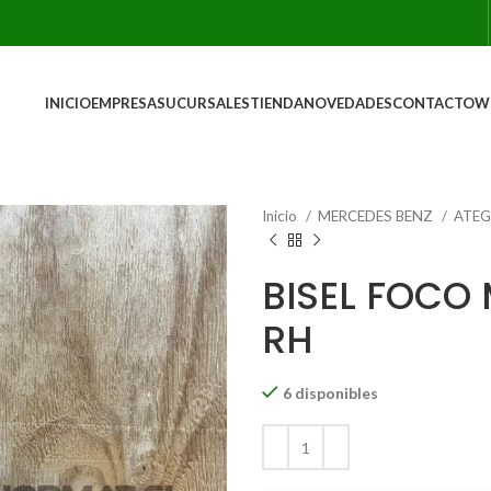
INICIO
EMPRESA
SUCURSALES
TIENDA
NOVEDADES
CONTACTO
W
Inicio
MERCEDES BENZ
ATE
BISEL FOCO
RH
6 disponibles