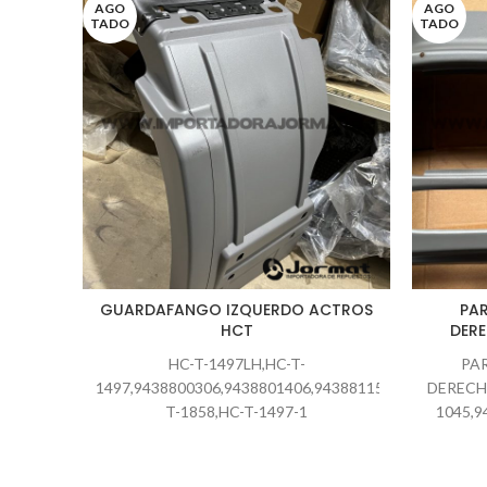
AGO
AGO
TADO
TADO
GUARDAFANGO IZQUERDO ACTROS
PA
HCT
DER
HC-T-1497LH,HC-T-
PA
1497,9438800306,9438801406,9438811501,HC-
DERECH
T-1858,HC-T-1497-1
1045,9