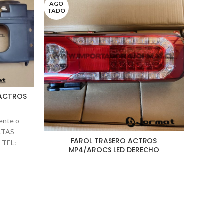
AGO
TADO
ACTROS
ente o
LTAS
FAROL TRASERO ACTROS
FOC
 TEL:
MP4/AROCS LED DERECHO
mail.com
 Solo
htt
43236
Horari
a 13