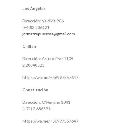
Los Ángeles
Dirección: Valdivia 906
(+43)2 236121
jormatrepuestos@gmail.com
Chillán
Dirección: Arturo Prat 1105
2 28848523
https://wa.me/+56997557647
Constitución
Dirección: O’Higgins 1041
(+71) 2 686591
https://wa.me/+56997557647