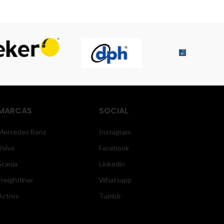
MARCAS
SOCIAL
Mercedes Benz
Instagram
Volvo
Facebook
Scania
Linkedin
Freightliner
Whatsapp
Actros
Tumblr