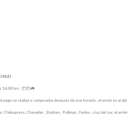
CHILE)
 16:00 hrs . 📦📦🚛
el pago se realiza o comprueba después de ese horario , el envío es al día
e: Chilexpress ,Chevalier , Starken , Pullman , Fedex , cruz del sur, el ar