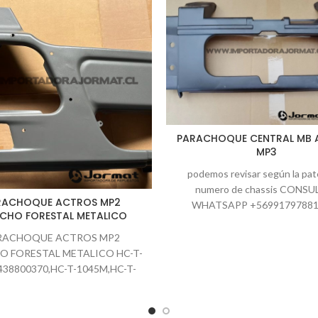
PARACHOQUE CENTRAL MB 
MP3
podemos revisar según la pat
numero de chassis CONSU
RACHOQUE ACTROS MP2
WHATSAPP +56991797881
ECHO FORESTAL METALICO
432361215 jormatrepuestos@g
Información de despachos (
RACHOQUE ACTROS MP2
O FORESTAL METALICO HC-T-
438800370,HC-T-1045M,HC-T-
1045MRH ID:6612