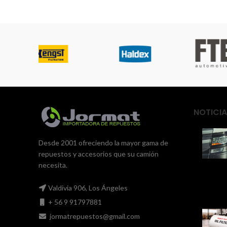
NOTICIA
Desde 2001 ofreciendo la mayor gama de
repuestos y accesorios que su camión
necesita.
Valdivia 906, Los Ángeles
+ 56 9 91797881
jormatrepuestos@gmail.com