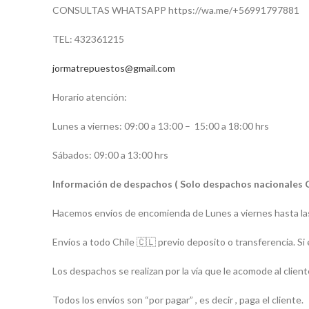
CONSULTAS WHATSAPP https://wa.me/+56991797881
TEL: 432361215
jormatrepuestos@gmail.com
Horario atención:
Lunes a viernes: 09:00 a 13:00 –
15:00 a 18:00 hrs
Sábados: 09:00 a 13:00 hrs
Información de despachos ( Solo despachos nacionales 
Hacemos envíos de encomienda de Lunes a viernes hasta las
Envíos a todo Chile 🇨🇱 previo deposito o transferencia. Si 
Los despachos se realizan por la vía que le acomode al client
Todos los envíos son “por pagar” , es decir , paga el cliente.