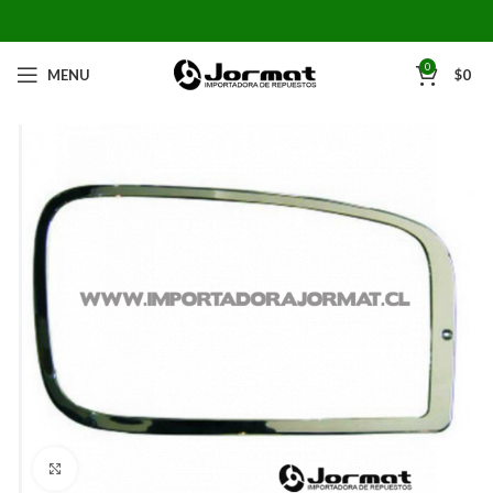
0
MENU
$
0
Click to enlarge