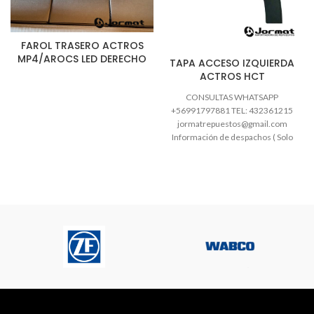
FAROL TRASERO ACTROS
MP4/AROCS LED DERECHO
TAPA ACCESO IZQUIERDA
ACTROS HCT
CONSULTAS WHATSAPP
+56991797881 TEL: 432361215
jormatrepuestos@gmail.com
Información de despachos ( Solo
despachos nacionales CHILE)
Hacemos envíos de encomienda
de Lunes