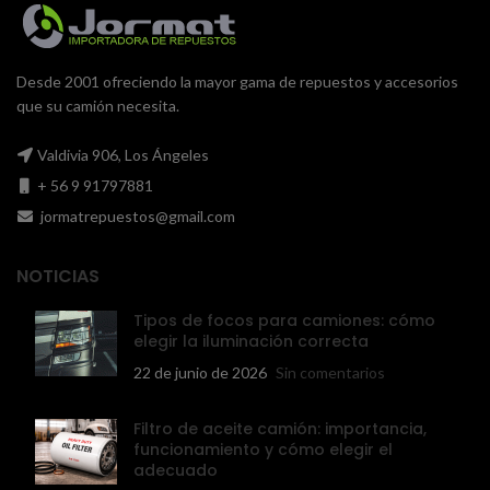
Desde 2001 ofreciendo la mayor gama de repuestos y accesorios
que su camión necesita.
Valdivia 906, Los Ángeles
+ 56 9 91797881
jormatrepuestos@gmail.com
NOTICIAS
Tipos de focos para camiones: cómo
elegir la iluminación correcta
22 de junio de 2026
Sin comentarios
Filtro de aceite camión: importancia,
funcionamiento y cómo elegir el
adecuado