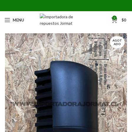
0
MENU
$
0
AGOT
ADO