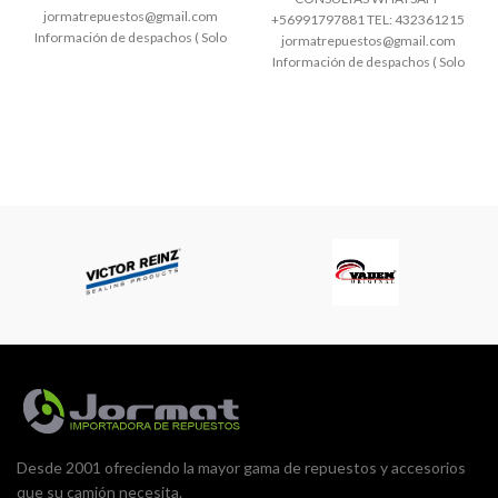
jormatrepuestos@gmail.com
+56991797881 TEL: 432361215
Información de despachos ( Solo
jormatrepuestos@gmail.com
despachos nacionales CHILE)
Información de despachos ( Solo
Hacemos envíos de encomienda
despachos nacionales CHILE)
de Lunes
Hacemos envíos de encomienda
de Lunes
Desde 2001 ofreciendo la mayor gama de repuestos y accesorios
que su camión necesita.