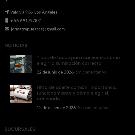
Valdivia 906, Los Ángeles
+ 56 9 91797881
jormatrepuestos@gmail.com
NOTICIAS
Tipos de focos para camiones: cómo
elegir la iluminación correcta
22 de junio de 2026
Sin comentarios
Filtro de aceite camión: importancia,
funcionamiento y cómo elegir el
adecuado
12 de marzo de 2026
Sin comentarios
SUCURSALES