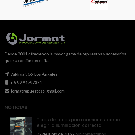
Desde 2001 ofreciendo la mayor gama de repuestos y accesorios
que su camión necesita.
Valdivia 906, Los Ángeles
+ 56 9 91797881
jormatrepuestos@gmail.com
NOTICIAS
Tipos de focos para camiones: cómo
elegir la iluminación correcta
22 de junio de 2026
Sin comentarios