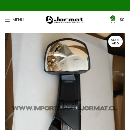
0
MENU
$
0
AGOT
ADO