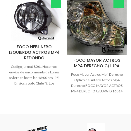
FOCO NEBLINERO
IZQUIERDO ACTROS MP4
REDONDO
FOCO MAYOR ACTROS
MP4 DERECHO C/LUPA
Codigo jormat 8061 Hacemos
envíos de encomienda de Lunes
Foco Mayor Actros Mp4 Derecho
a viernes hasta las 16:00 hrs . ???
Optico delantero Actros Mp4
Envíos a todo Chile ??. Los
Derecho FOCO MAYOR ACTROS
despachos se realizan por la vía
MP4 DERECHO C/LUPA ID 16814
que le acomode al cliente:
Chilexpress ,Chevalier , Starken ,
Pullman , Fedex , cruz del sur, el
arriero , Varmontt, PDQ, Cargos
Memphis, Ecoex. Todos los
envíos son “por pagar” , es decir ,
paga el cliente.