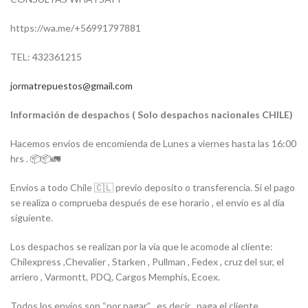
https://wa.me/+56991797881
TEL: 432361215
jormatrepuestos@gmail.com
Información de despachos ( Solo despachos nacionales CHILE)
Hacemos envíos de encomienda de Lunes a viernes hasta las 16:00
hrs . 📦📦🚛
Envíos a todo Chile 🇨🇱 previo deposito o transferencia. Si el pago
se realiza o comprueba después de ese horario , el envío es al día
siguiente.
Los despachos se realizan por la vía que le acomode al cliente:
Chilexpress ,Chevalier , Starken , Pullman , Fedex , cruz del sur, el
arriero , Varmontt, PDQ, Cargos Memphis, Ecoex.
Todos los envíos son “por pagar” , es decir , paga el cliente.