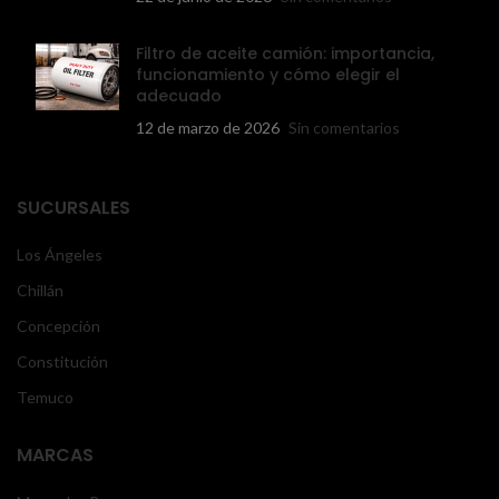
Filtro de aceite camión: importancia,
funcionamiento y cómo elegir el
adecuado
12 de marzo de 2026
Sin comentarios
SUCURSALES
Los Ángeles
Chillán
Concepción
Constitución
Temuco
MARCAS