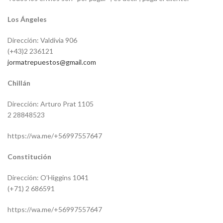
Los Ángeles
Dirección: Valdivia 906
(+43)2 236121
jormatrepuestos@gmail.com
Chillán
Dirección: Arturo Prat 1105
2 28848523
https://wa.me/+56997557647
Constitución
Dirección: O’Higgins 1041
(+71) 2 686591
https://wa.me/+56997557647