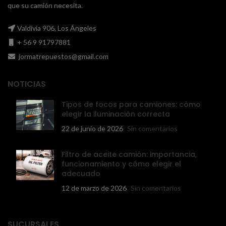
que su camión necesita.
Valdivia 906, Los Ángeles
+ 56 9 91797881
jormatrepuestos@gmail.com
NOTICIAS
Tipos de focos para camiones: cómo
elegir la iluminación correcta
22 de junio de 2026
Sin comentarios
Filtro de aceite camión: importancia,
funcionamiento y cómo elegir el
adecuado
12 de marzo de 2026
Sin comentarios
SUCURSALES