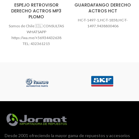
ESPEJO RETROVISOR
GUARDAFANGO DERECHO
DERECHO ACTROS MP3
ACTROS HCT
PLOMO
HC-T-1497-1,HC-T-1858,HC-T-
Somos de Chile 🇨🇱 CONSULTAS
1497,9438800406
WHATSAPP
https://wa.me/+56934432638
TEL: 432361215
jormatrepuestos@gmail.com
Horario atención: Lunes a
viernes: 09:00 a 13:00 – 15:00
Desde 2001 ofreciendo la mayor gama de repuestos y accesorios