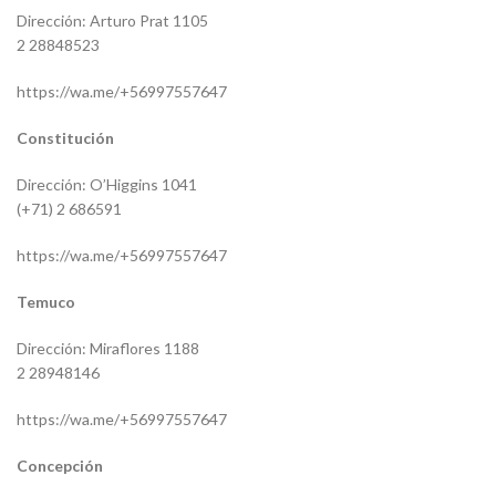
Dirección: Arturo Prat 1105
2 28848523
https://wa.me/+56997557647
Constitución
Dirección: O’Higgins 1041
(+71) 2 686591
https://wa.me/+56997557647
Temuco
Dirección: Miraflores 1188
2 28948146
https://wa.me/+56997557647
Concepción