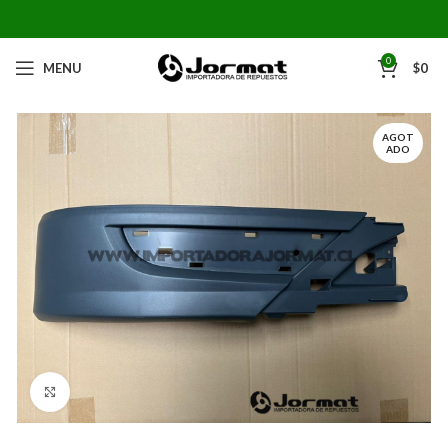
0
MENU
$
0
AGOT
ADO
Click to enlarge