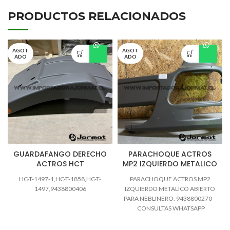
PRODUCTOS RELACIONADOS
AGOT
AGOT
ADO
ADO
GUARDAFANGO DERECHO
PARACHOQUE ACTROS
ACTROS HCT
MP2 IZQUIERDO METALICO
HC-T-1497-1,HC-T-1858,HC-T-
PARACHOQUE ACTROS MP2
1497,9438800406
IZQUIERDO METALICO ABIERTO
PARA NEBLINERO. 9438800270
CONSULTAS WHATSAPP
https://wa.me/+56991797881
TEL: 432361215