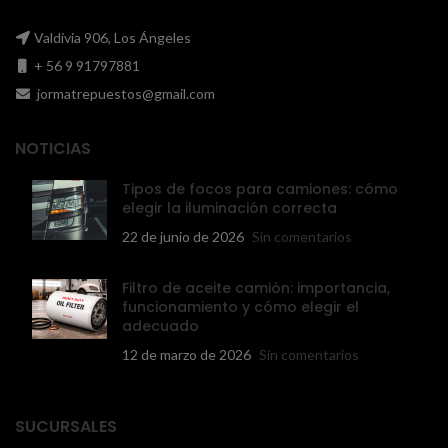
Valdivia 906, Los Ángeles
+ 56 9 91797881
jormatrepuestos@gmail.com
NOTICIAS
Tipos de focos para camiones: cómo
elegir la iluminación correcta
22 de junio de 2026
Sin comentarios
Filtro de aceite camión: importancia,
funcionamiento y cómo elegir el
adecuado
12 de marzo de 2026
Sin comentarios
SUCURSALES