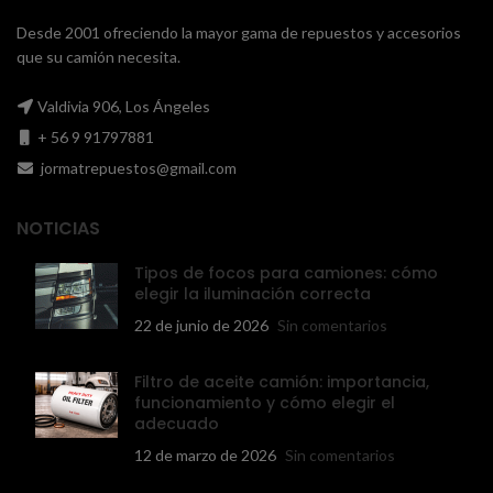
Desde 2001 ofreciendo la mayor gama de repuestos y accesorios
que su camión necesita.
Valdivia 906, Los Ángeles
+ 56 9 91797881
jormatrepuestos@gmail.com
NOTICIAS
Tipos de focos para camiones: cómo
elegir la iluminación correcta
22 de junio de 2026
Sin comentarios
Filtro de aceite camión: importancia,
funcionamiento y cómo elegir el
adecuado
12 de marzo de 2026
Sin comentarios