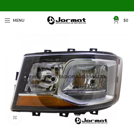
0
MENU
$
0
Click to enlarge