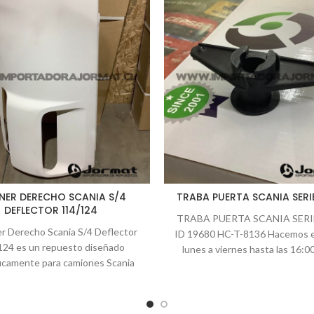
ER DERECHO SCANIA S/4
TRABA PUERTA SCANIA SERI
DEFLECTOR 114/124
TRABA PUERTA SCANIA SERI
er Derecho Scania S/4 Deflector
ID 19680 HC-T-8136 Hacemos e
124 es un repuesto diseñado
lunes a viernes hasta las 16:0
icamente para camiones Scania
Todos
ector 114/124. Este repuesto es
l para mejorar el rendimiento de
ión al reducir la resistencia al