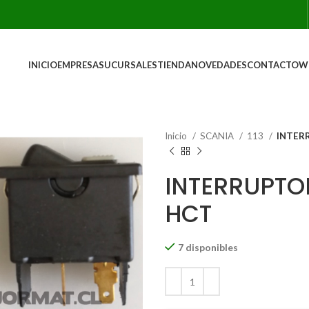
INICIO
EMPRESA
SUCURSALES
TIENDA
NOVEDADES
CONTACTO
W
Inicio
SCANIA
113
INTERR
INTERRUPTOR
HCT
7 disponibles