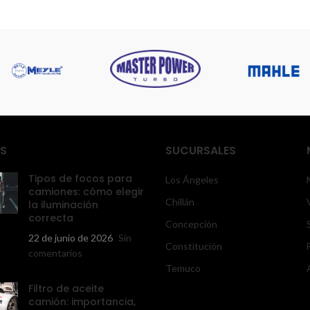
 mejorar la aerodinámica. Además,
er está fabricado con materiales
 calidad que aseguran una larga
durabilidad y resistencia.
S
SUCURSALES
Tipos de focos para
Los Ángeles
camiones: cómo elegir
Chillán
la iluminación
correcta
Concepción
22 de junio de 2026
Sin
Constitución
comentarios
Temuco
Filtro de aceite
camión: importancia,