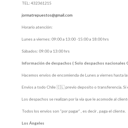
TEL: 432361215
jormatrepuestos@gmail.com
Horario atención:
Lunes a viernes: 09:00 a 13:00 -15:00 a 18:00 hrs
Sábados: 09:00 a 13:00 hrs
Información de despachos ( Solo despachos nacionales 
Hacemos envíos de encomienda de Lunes a viernes hasta las
Envíos a todo Chile 🇨🇱 previo deposito o transferencia. Si 
Los despachos se realizan por la vía que le acomode al client
Todos los envíos son “por pagar” , es decir , paga el cliente.
Los Ángeles