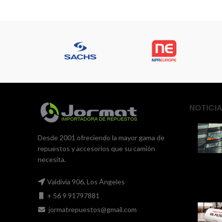
viento y
este corn
de alta
NOTICIA
Desde 2001 ofreciendo la mayor gama de
repuestos y accesorios que su camión
necesita.
Valdivia 906, Los Ángeles
+ 56 9 91797881
jormatrepuestos@gmail.com