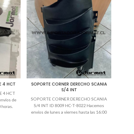
E 4 HCT
SOPORTE CORNER DERECHO SCANIA
ENGA
S/4 INT
E 4 HCT
SOPORTE CORNER DERECHO SCANIA
ENGA
nvíos de
S/4 INT ID 8009 HC-T-8022 Hacemos
HCT
0 horas.
envíos de lunes a viernes hasta las 16:00
envíos
horas. Todos