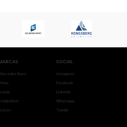
MARCAS
SOCIAL
Mercedes Benz
Instagram
Volvo
Facebook
Scania
Linkedin
Freightliner
Whatsapp
Actros
Tumblr