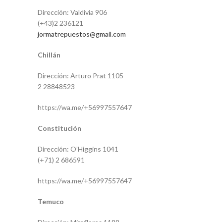
Dirección: Valdivia 906
(+43)2 236121
jormatrepuestos@gmail.com
Chillán
Dirección: Arturo Prat 1105
2 28848523
https://wa.me/+56997557647
Constitución
Dirección: O’Higgins 1041
(+71) 2 686591
https://wa.me/+56997557647
Temuco