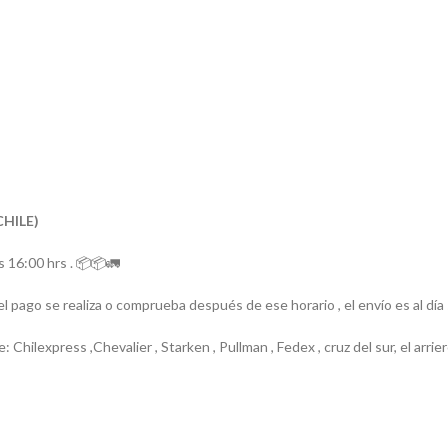
CHILE)
 16:00 hrs . 📦📦🚛
el pago se realiza o comprueba después de ese horario , el envío es al día
e: Chilexpress ,Chevalier , Starken , Pullman , Fedex , cruz del sur, el ar