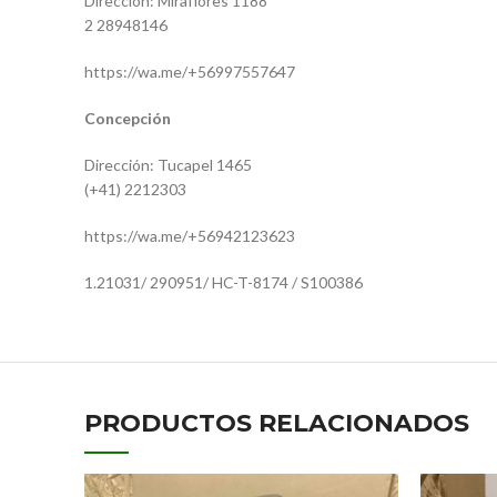
Dirección: Miraflores 1188
2 28948146
https://wa.me/+56997557647
Concepción
Dirección: Tucapel 1465
(+41) 2212303
https://wa.me/+56942123623
1.21031/
290951/
HC-T-8174
/ S100386
PRODUCTOS RELACIONADOS