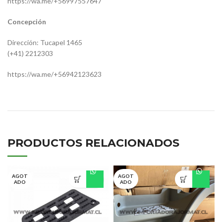
https://wa.me/+56997557647
Concepción
Dirección: Tucapel 1465
(+41) 2212303
https://wa.me/+56942123623
0232
161217
9448800370
HC-T-1295RH
PRODUCTOS RELACIONADOS
AGOT
AGOT
ADO
ADO