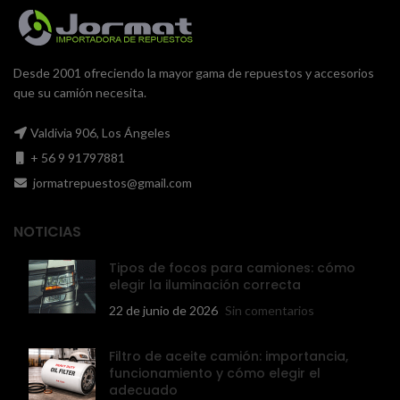
Desde 2001 ofreciendo la mayor gama de repuestos y accesorios
que su camión necesita.
Valdivia 906, Los Ángeles
+ 56 9 91797881
jormatrepuestos@gmail.com
NOTICIAS
Tipos de focos para camiones: cómo
elegir la iluminación correcta
22 de junio de 2026
Sin comentarios
Filtro de aceite camión: importancia,
funcionamiento y cómo elegir el
adecuado