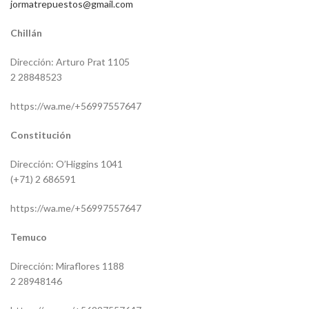
jormatrepuestos@gmail.com
Chillán
Dirección: Arturo Prat 1105
2 28848523
https://wa.me/+56997557647
Constitución
Dirección: O’Higgins 1041
(+71) 2 686591
https://wa.me/+56997557647
Temuco
Dirección: Miraflores 1188
2 28948146