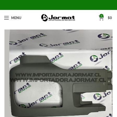
0
MENU
$
0