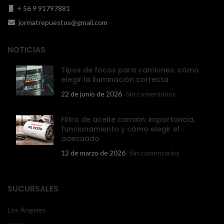
+ 56 9 91797881
jormatrepuestos@gmail.com
NOTICIAS
Tipos de focos para camiones: cómo
elegir la iluminación correcta
22 de junio de 2026
Sin comentarios
Filtro de aceite camión: importancia,
funcionamiento y cómo elegir el
adecuado
12 de marzo de 2026
Sin comentarios
SUCURSALES
Los Ángeles